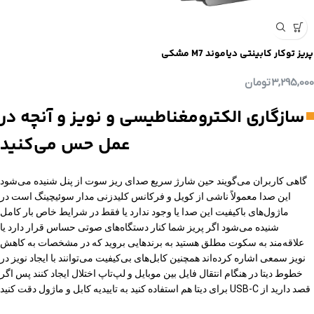
می‌خواهید واقعا از آداپتورهای حجیم خلاص شوید یا یک لپ‌تاپ کم‌مصرف با
USB-C دارید بهتر است به ماژول ۴۵ وات فکر کنید و اگر در خانه کار می‌کنید و
لپ‌تاپ‌های ۱۴ اینچی با مصرف بالاتر دارید ماژول ۶۵ وات انتخاب آینده‌نگرانه‌ای
است که البته نیازمند کابل‌های باکیفیت تاییدشده برای توان‌های بالاتر است خطای
پریز توکار کابینتی دیاموند M7 مشکی
رایج آن است که کاربر ماژول ۱۸ یا ۲۰ وات را به امید شارژ لپ‌تاپ انتخاب
می‌کند اما در استفاده روزمره می‌بیند شارژ یا انجام نمی‌شود یا آن‌قدر کند است
3,295,000
تومان
که عملاً بی‌فایده به نظر می‌رسد بنابراین توصیه می‌شود ابتدا نیاز واقعی را
بنویسید تعداد کاربران و نوع دستگاه‌ها را بشمارید و بعد توان ماژول را انتخاب کنید
سازگاری الکترومغناطیسی و نویز و آنچه در
نقش کابل و کیفیت ارتباط در تجربه شارژ
عمل حس می‌کنید
سریع
گاهی کاربران می‌گویند حین شارژ سریع صدای ریز سوت از پنل شنیده می‌شود
این صدا معمولاً ناشی از کویل و فرکانس کلیدزنی مدار سوئیچینگ است در
حتی بهترین ماژول USB-C PD اگر با کابل نامناسب همراه شود تجربه‌ای
ماژول‌های باکیفیت این صدا یا وجود ندارد یا فقط در شرایط خاص بار کامل
ناامیدکننده می‌سازد کابل‌های ارزان با هادی ضعیف یا چیپ E-Marker نامعتبر در
شنیده می‌شود اگر پریز شما کنار دستگاه‌های صوتی حساس قرار دارد یا
توان‌های بالاتر افت ولتاژ و گرمای قابل‌توجه ایجاد می‌کنند و باعث می‌شوند
علاقه‌مند به سکوت مطلق هستید به برندهایی بروید که در مشخصات به کاهش
دستگاه مدام بین حالت‌های شارژ جابه‌جا شود و صدای نوتیفیکیشن شارژ قطع و
نویز سمعی اشاره کرده‌اند همچنین کابل‌های بی‌کیفیت می‌توانند با ایجاد نویز در
وصل آزاردهنده شود بنابراین در کنار انتخاب ماژول مناسب یک یا دو کابل
خطوط دیتا در هنگام انتقال فایل بین موبایل و لپ‌تاپ اختلال ایجاد کنند پس اگر
استاندارد با تاییدیه توان متناسب بخرید کابل‌های تاییدشده برای ۶۰ وات یا ۱۰۰
قصد دارید از USB-C برای دیتا هم استفاده کنید به تاییدیه کابل و ماژول دقت کنید
وات علاوه بر شارژ پایدار دوام بیشتری دارند و احتمال لق شدن کانکتور یا جدا