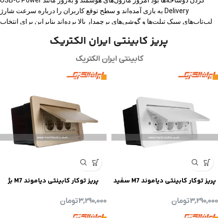
کردن دوشاخه‌ها بود امروز ماژول‌های هوشمند و به‌روز مانند USB-C Power
Delivery به بازی آمده‌اند و سطح توقع کاربران را درباره سرعت شارژ
لپ‌تاپ‌های سبک تبلت‌ها و گوشی‌های پرچمدار بالا برده‌اند بنابراین برای انتخاب
حرفه‌ای باید هم‌زمان سه لایه را ببینیم نخست لایه فنی شامل استاندارد توان
پریز کابینتی ایران الکتریک
خروجی نوع کانکتور کیفیت ماژول و سازگاری الکتریکی دوم لایه معماری و
اجرایی شامل جانمایی برش صفحه کابینت آب‌بندی و ایمنی در برابر رطوبت و
کابینتی ایران الکتریک
سوم لایه تجربه کاربری شامل دسترسی آسان زیبایی‌شناسی دوام و سهولت
نظافت وقتی این سه لایه را در کنار هم بگذاریم تازه می‌توانیم بگوییم کدام پریز
توکار کابینتی با USB-C PD برای آشپزخانه ایرانی بهترین است
USB-C PD دقیقاً چیست و چرا در پریز توکار
اهمیت دارد
USB-C فقط یک نوع سوکت جدید نیست بلکه یک زبان مشترک برای برق و دیتا
است که با استاندارد Power Delivery می‌تواند ولتاژ و جریان را به صورت
هوشمند بین منبع تغذیه و دستگاه مصرف‌کننده مذاکره کند در عمل یعنی اگر
پریز توکار کابینتی دیاموند M7 سفید
پریز توکار کابینتی دیاموند M7 بژ
گوشی یا لپ‌تاپ شما از PD پشتیبانی کند دیگر لازم نیست آداپتور اختصاصی
همان برند را به پریز بزنید و از یک شارژ آهسته و کلافه‌کننده رنج ببرید چون
3,290,000
تومان
3,290,000
تومان
ماژول USB-C PD داخل پریز توکار می‌تواند بسته به نیاز دستگاه پروفایل‌های