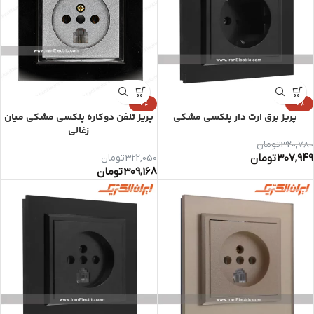
-4%
-4%
پریز برق ارت دار پلکسی مشکی
پریز تلفن دوکاره پلکسی مشکی میان
زغالی
320,780
تومان
307,949
تومان
322,050
تومان
309,168
تومان