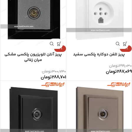
-4%
-4%
پریز تلفن دوکاره پلکسی سفید
پریز آنتن تلویزیون پلکسی مشکی
میان زغالی
299,030
تومان
287,069
تومان
300,730
تومان
288,701
تومان