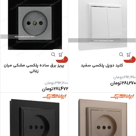
-4%
-4%
کلید دوپل پلکسی سفید
پریز برق ساده پلکسی مشکی میان
زغالی
292,990
تومان
281,270
تومان
293,200
تومان
281,472
تومان