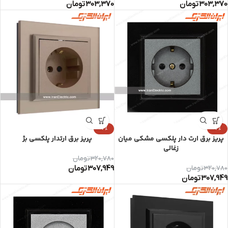
303,370
تومان
303,370
تومان
-4%
-4%
پریز برق ارت دار پلکسی مشکی میان
پریز برق ارتدار پلکسی بژ
زغالی
320,780
تومان
307,949
تومان
320,780
تومان
307,949
تومان