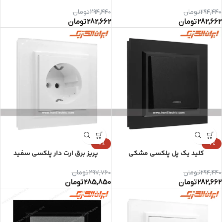
294,440
تومان
294,440
تومان
282,662
تومان
282,662
تومان
-4%
-4%
کلید یک پل پلکسی مشکی
پریز برق ارت دار پلکسی سفید
294,440
تومان
297,760
تومان
282,662
تومان
285,850
تومان