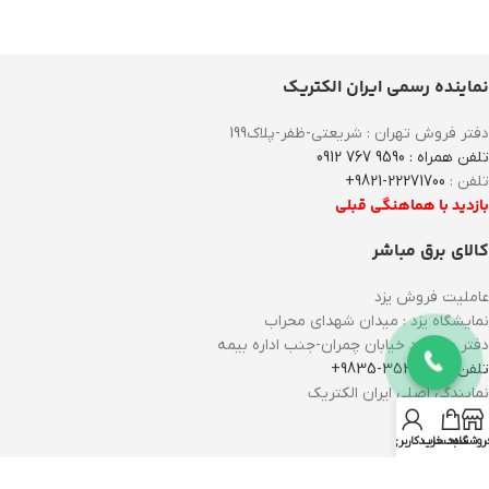
نماینده رسمی ایران الکتریک
دفتر فروش تهران : شریعتی-ظفر-پلاک199
تلفن همراه : 9590 767 0912
تلفن :
22271700-9821+
بازدید با هماهنگی قبلی
کالای برق مباشر
عاملیت فروش یزد
نمایشگاه یزد : میدان شهدای محراب
دفتر یزد : یزد خیابان چمران-جنب اداره بیمه
تلفن: 35309590-9835+
نمایندگی اصلی ایران الکتریک
با ما باشید
روشگاه
سبد خرید
حساب کاربری من
درباره ما