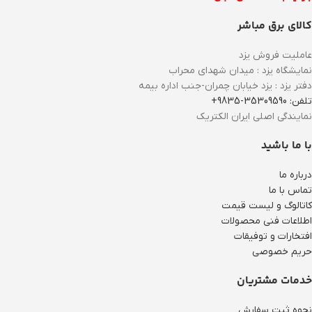
کالای برق مباشر
عاملیت فروش یزد
نمایشگاه یزد : میدان شهدای محراب
دفتر یزد : یزد خیابان چمران-جنب اداره بیمه
تلفن: 35309590-9835+
نمایندگی اصلی ایران الکتریک
با ما باشید
درباره ما
تماس با ما
کاتالوگ و لیست قیمت
اطلاعات فنی محصولات
افتخارات و توفیقات
حریم خصوصی
خدمات مشتریان
نحوه ثبت سفارش