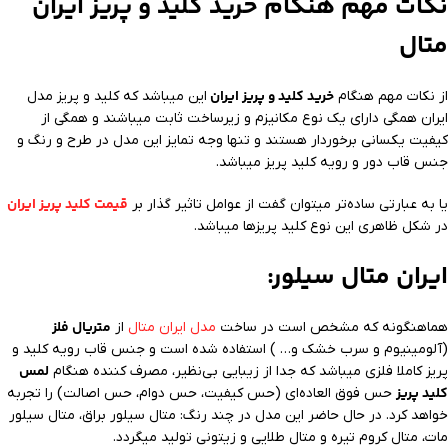
نکات مهم هنگام خرید کلید و پریز ایران
متال
خرید کلید و پریز ایران
از نکات مهم هنگام
این میباشد که کلید و پریز مدل
ایران همگی دارای یک نوع مکانیزم و زیرساخت ثابت میباشند و همگی از
کیفیت یکسانی برخوردار هستند و تنها وجه تمايز این مدل در طرح و رنگ و
جنس قاب دور و رویه کلید پریز میباشد.
قیمت کلید پریز ایران
یا به عبارتی ساده‌تر میتوان گفت از عوامل تاثیر گذار بر
در شکل ظاهری این نوع کلید پریز‌ها میباشد.
ایران متال سیلور:
متریال فلز
هماهنگونه که مشخص است در ساخت
مدل ایران متال
از
(آلومینیوم و سرب خشک و… ) استفاده شده است و جنس قاب رویه کلید و
لمس
پریز کاملا فلزی میباشد که جدا از زیبایی بی‌نظیر، مصرف کننده هنگام
کلید پریز
حس فوق العاده‌ای (حس کیفیت، حس دوام، حس اصالت) را تجربه
خواهد کرد. در حال حاضر این مدل در چند رنگ: متال سیلور براق، متال سیلور
مات، متال کروم تیره و متال طلایی و زیتونی تولید میگردد.