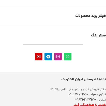
فیلتر برند محصولات
فیلتر رنگ
نماینده رسمی ایران الکتریک
دفتر فروش تهران : شریعتی-ظفر-پلاک199
تلفن همراه : 9590 767 0912
تلفن :
22271700-9821+
بازدید با هماهنگی قبلی