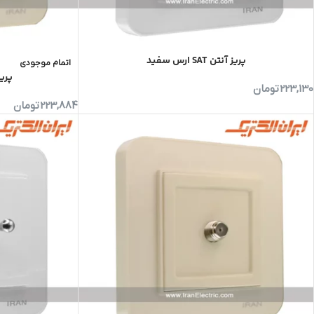
پریز آنتن SAT ارس سفید
اتمام موجودی
پری
223,130
تومان
223,884
تومان