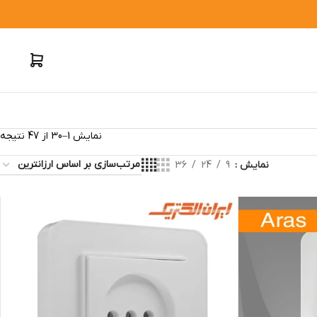
نمایش 1–30 از 47 نتیجه
نمایش
9
24
36