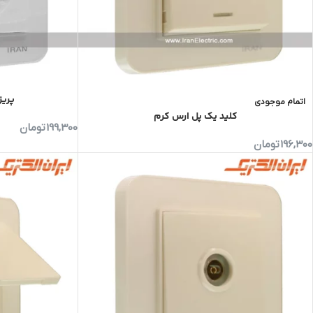
پریز
اتمام موجودی
کلید یک پل ارس کرم
199,300
تومان
196,300
تومان