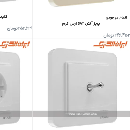
کلید
اتمام موجودی
پریز آنتن SAT ارس کرم
252,629
تومان
246,452
تومان