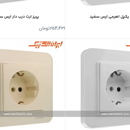
 یکپل اهرمی ارس سفید
پریز ارت درب دار ارس س
254,431
تومان