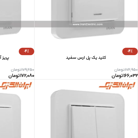
-4%
-4%
کلید یک پل ارس سفید
پریز 
172,950
تومان
179,250
تومان
166,032
تومان
172,080
تومان