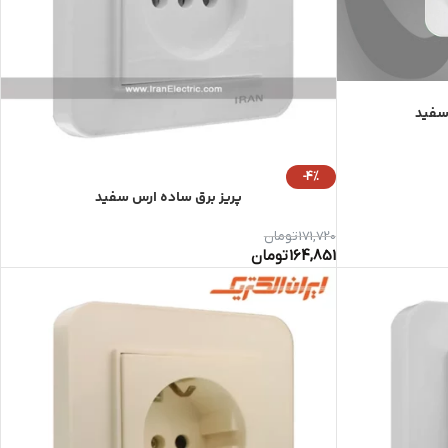
 سفید
-4%
پریز برق ساده ارس سفید
171,720
تومان
164,851
تومان