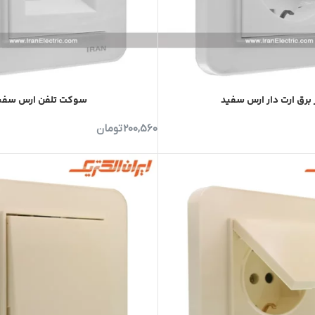
 برق ارت دار ارس سفید
سوکت تلفن ارس سفی
200,560
تومان