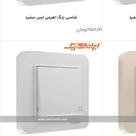
فید
شاسی زنگ اهرمی ارس سفید
258,171
تومان