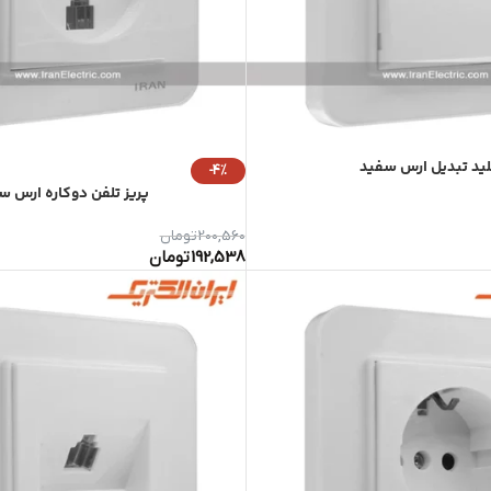
ید تبدیل ارس سفید
-4%
پریز تلفن دوکاره ارس س
200,560
تومان
192,538
تومان