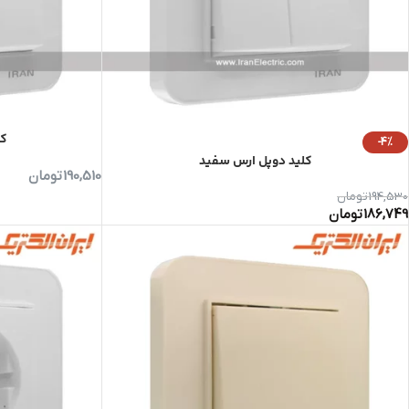
کل
-4%
کلید دوپل ارس سفید
190,510
تومان
194,530
تومان
186,749
تومان