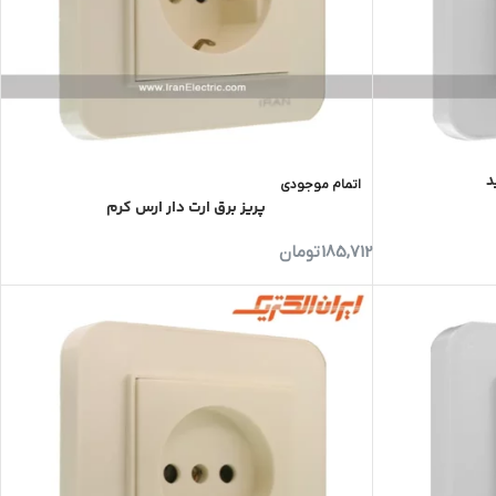
د
اتمام موجودی
پریز برق ارت دار ارس کرم
185,712
تومان