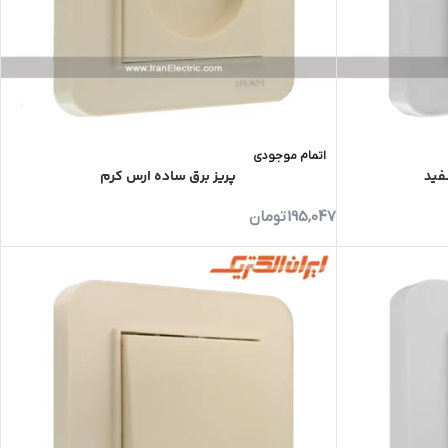
اتمام موجودی
فید
پریز برق ساده ارس کرم
195,047
تومان