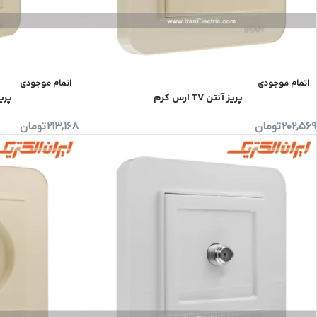
اتمام موجودی
اتمام موجودی
پریز آنتن TV ارس کرم
پری
202,569
تومان
213,168
تومان