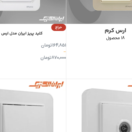
حراج
ارس کرم
کلید پریز ایران مدل ارس
18 محصول
164,851
تومان
–
870,000
تومان