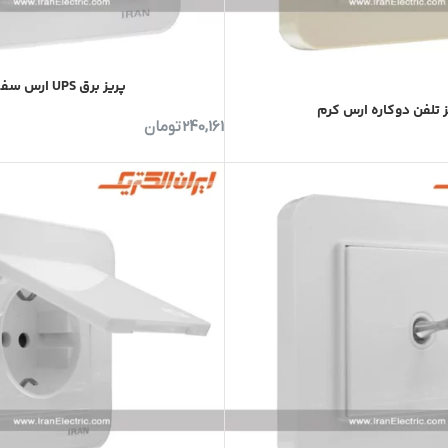
پریز برق UPS ارس سفید
ز تلفن دوکاره ارس کرم
240,161
تومان