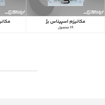
مکانیزم اسپیناس بژ
مکانی
28 محصول