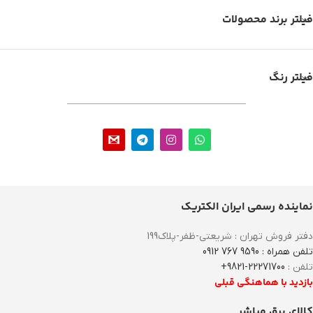
فیلتر برند محصولات
فیلتر رنگ
نماینده رسمی ایران الکتریک
دفتر فروش تهران : شریعتی-ظفر-پلاک199
تلفن همراه : 9590 767 0912
تلفن :
22271700-9821+
بازدید با هماهنگی قبلی
کالای برق مباشر