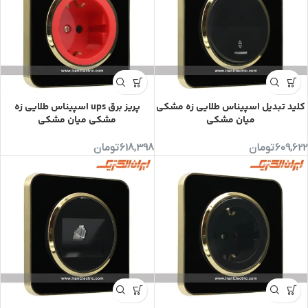
کلید تبدیل اسپیناس طلایی زه مشکی
پریز برق ups اسپیناس طلایی زه
میان مشکی
مشکی میان مشکی
609,622
تومان
618,398
تومان