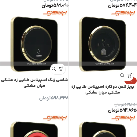
574,404
تومان
589,090
تومان
شاسی زنگ اسپیناس طلایی زه مشکی
-4%
میان مشکی
پریز تلفن دوکاره اسپیناس طلایی زه
مشکی میان مشکی
598,338
تومان
619,651
تومان
594,865
تومان