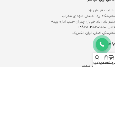
عاملیت فروش یزد
نمایشگاه یزد : میدان شهدای محراب
دفتر یزد : یزد خیابان چمران-جنب اداره بیمه
تلفن: 35309590-9835+
نمایندگی اصلی ایران الکتریک
با ما باشید
درباره ما
تماس با ما
روشگاه
سبد خرید
حساب کاربری من
کاتالوگ و لیست قیمت
اطلاعات فنی محصولات
افتخارات و توفیقات
حریم خصوصی
خدمات مشتریان
نحوه ثبت سفارش
پیگیری سفارش