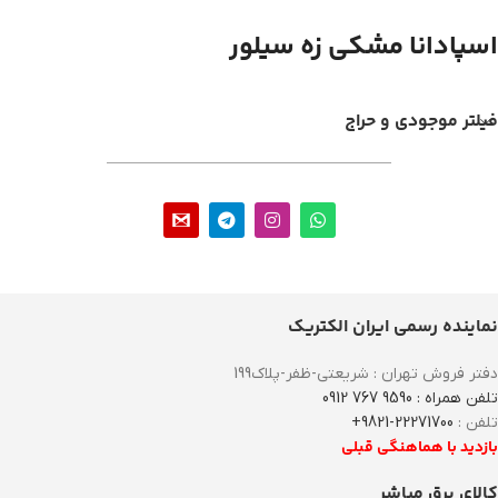
اسپادانا مشکی زه سیلور
فیلتر موجودی و حراج
نماینده رسمی ایران الکتریک
دفتر فروش تهران : شریعتی-ظفر-پلاک199
تلفن همراه : 9590 767 0912
تلفن :
22271700-9821+
بازدید با هماهنگی قبلی
کالای برق مباشر