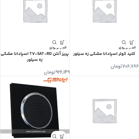
اتمام موجودی
اتمام موجودی
کلید کولر اسپادانا مشکی زه سیلور
پریز آنتن TV-SAT-RD اسپادانا مشکی
زه سیلور
706,786
تومان
926,149
تومان