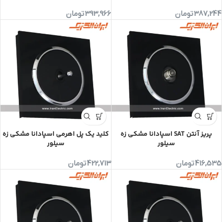
387,244
تومان
393,966
تومان
پریز آنتن SAT اسپادانا مشکی زه
کلید یک پل اهرمی اسپادانا مشکی زه
سیلور
سیلور
416,535
تومان
422,713
تومان