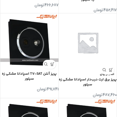
466,687
تومان
452,417
تومان
پریز آنتن TV-SAT اسپادانا مشکی زه
اتمام موجودی
سیلور
پریز برق ارت درب‌دار اسپادانا مشکی زه
سیلور
491,741
تومان
487,460
تومان