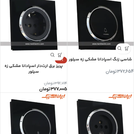
شاسی زنگ اسپادانا مشکی زه سیلور
-4%
پریز برق ارت‌دار اسپادانا مشکی زه
372,654
تومان
سیلور
392,714
تومان
377,005
تومان