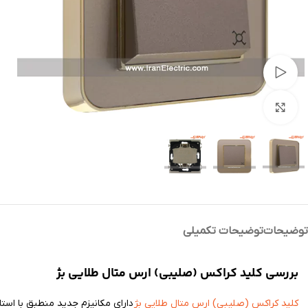
تماشای ویدئو
بزرگنمایی تصویر
توضیحات
توضیحات تکمیلی
بررسی کلید کراکس (صلیبی) ارس متال طلایی بژ
کلید کراکس (صلیبی) ارس متال طلایی بژ
دارای مکانیزم جدید منطبق با استان