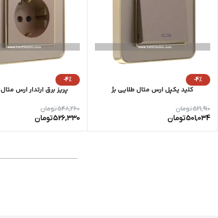
-4%
-4%
کلید یکپل ارس متال طلایی بژ
پریز برق ارتدار ارس متال 
521,910
تومان
548,260
تومان
501,034
تومان
526,330
تومان