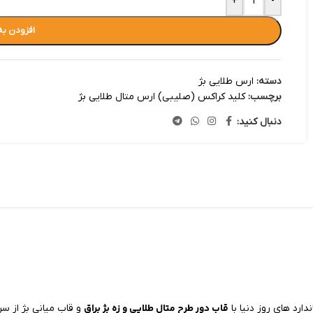
+
-
افزودن به
دسته:
ارس طلایی بژ
برچسب:
کلید کراکس (صلیبی) ارس متال طلایی بژ
دنبال کنید:
قاب دور طرح متال طلایی و زه بژ براق
دارد های روز دنیا با
و قاب میانی بژ از سر