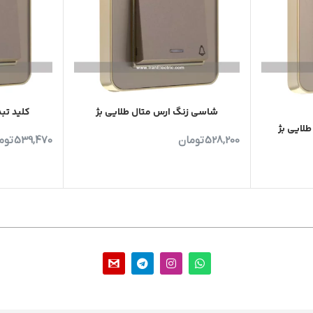
شاسی زنگ ارس متال طلایی بژ
کلید تب
طلایی بژ
528,200
تومان
539,470
توم