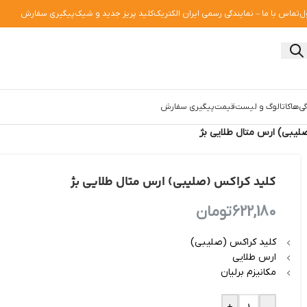
ل
تماس با ما – نمایندگی رسمی ایران الکتریک
کلید پریز جدید و شیک
پیگیری سفارش
ی‌ها
کاتالوگ و لیست‌قیمت
پیگیری سفارش
لیبی) ارس متال طلایی بژ
کلید کراکس (صلیبی) ارس متال طلایی بژ
622,180
تومان
کلید کراکس (صلیبی)
ارس طلایی
مکانیزم برلیان