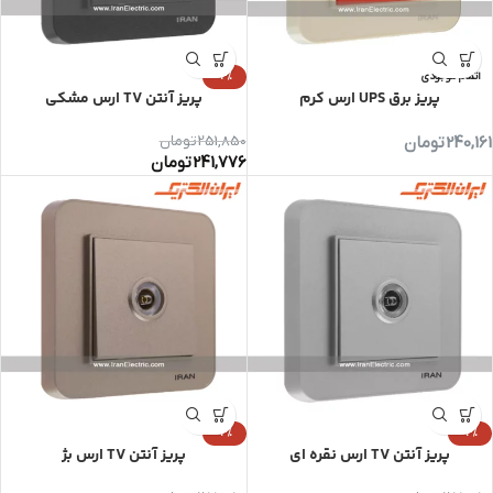
اتمام موجودی
-4%
پریز برق UPS ارس کرم
پریز آنتن TV ارس مشکی
240,161
تومان
251,850
تومان
241,776
تومان
-4%
-4%
پریز آنتن TV ارس نقره ای
پریز آنتن TV ارس بژ