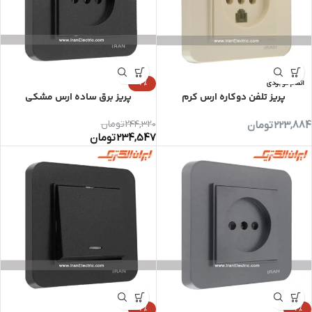
اتمام موجودی
-4%
پریز تلفن دوکاره ارس کرم
پریز برق ساده ارس مشکی
223,884
تومان
244,320
تومان
234,547
تومان
-4%
-4%