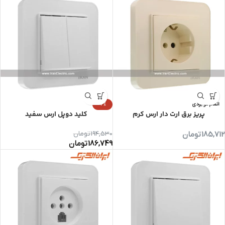
اتمام موجودی
-4%
پریز برق ارت دار ارس کرم
کلید دوپل ارس سفید
185,712
تومان
194,530
تومان
186,749
تومان