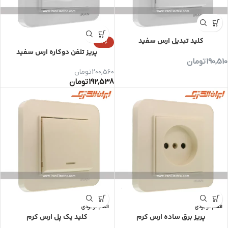
کلید تبدیل ارس سفید
-4%
پریز تلفن دوکاره ارس سفید
190,510
تومان
200,560
تومان
192,538
تومان
اتمام موجودی
اتمام موجودی
پریز برق ساده ارس کرم
کلید یک پل ارس کرم