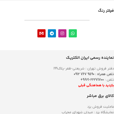
فیلتر رنگ
نماینده رسمی ایران الکتریک
دفتر فروش تهران : شریعتی-ظفر-پلاک199
تلفن همراه : 9590 767 0912
تلفن :
22271700-9821+
بازدید با هماهنگی قبلی
کالای برق مباشر
عاملیت فروش یزد
نمایشگاه یزد : میدان شهدای محراب