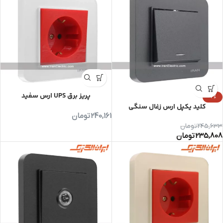
پریز برق UPS ارس سفید
-4%
کلید یکپل ارس زغال سنگی
240,161
تومان
245,633
تومان
235,808
تومان