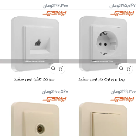
195,047
تومان
196,300
تومان
پریز برق ارت دار ارس سفید
سوکت تلفن ارس سفید
199,300
تومان
200,560
تومان