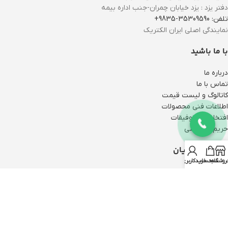
دفتر یزد : یزد خیابان چمران-جنب اداره بیمه
تلفن: 35309590-9835+
نمایندگی اصلی ایران الکتریک
با ما باشید
درباره ما
تماس با ما
کاتالوگ و لیست قیمت
اطلاعات فنی محصولات
افتخارات و توفیقات
حریم خصوصی
خدمات مشتریان
روشگاه
سبد خرید
حساب کاربری من
نحوه ثبت سفارش
پیگیری سفارش
رویه ارسال سفارش
سوالات متداول
رویه‌های بازگرداندن کالا
ثبت شکایات