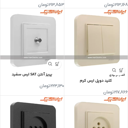
213,168
تومان
213,853
تومان
پریز آنتن SAT ارس سفید
اتمام موجودی
کلید دوپل ارس کرم
223,130
تومان
217,866
تومان