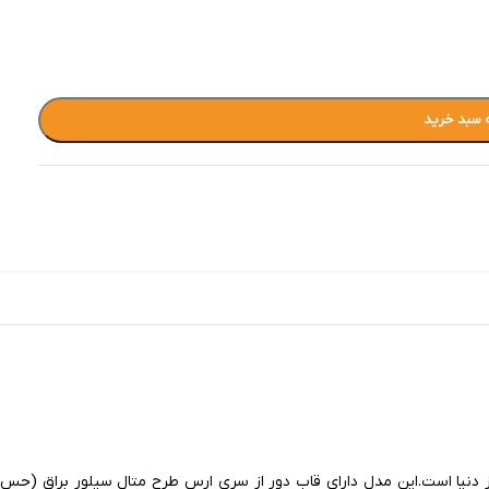
 سبد خرید
وز دنیا است.این مدل دارای قاب دور از سری ارس طرح متال سیلور براق (حس