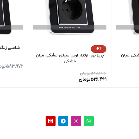
شاسی زنگ 
-4%
شکی میان
پریز برق ارتدار ارس سیلور مشکی میان
مشکی
583,976
توم
548,436
تومان
526,499
تومان