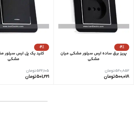
-4%
-4%
پریز برق ساده ارس سیلور مشکی میان
کلید یک پل ارس سیلور م
مشکی
مشکی
520,852
تومان
522,105
تومان
500,018
تومان
501,221
تومان