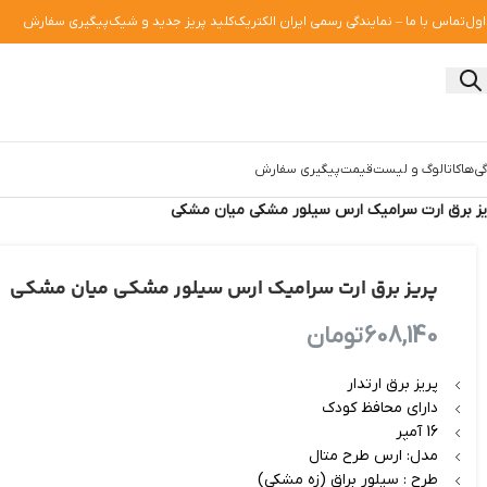
اول
تماس با ما – نمایندگی رسمی ایران الکتریک
کلید پریز جدید و شیک
پیگیری سفارش
ی‌ها
کاتالوگ و لیست‌قیمت
پیگیری سفارش
یز برق ارت سرامیک ارس سیلور مشکی میان مشکی
پریز برق ارت سرامیک ارس سیلور مشکی میان مشکی
608,140
تومان
پریز برق ارتدار
دارای محافظ کودک
16 آمپر
مدل: ارس طرح متال
طرح : سیلور براق (زه مشکی)