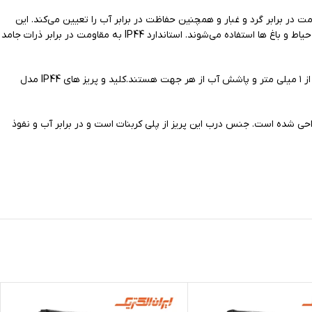
یان IP44 محصول جدید ایران الکتریک است که با استفاده از استاندارد IP44 ایجاد مقاومت در برابر گرد و غبار و همچنین حفاظت در برابر آب را تعیین می‌کند. این
کلیدها و پریزها معمولاً در مکان‌هایی که با رطوبت و آب سروکار دارند، مانند حمام‌ها یا سرویس های بهداشتی و فضاهای بیرونی همانند پارکینگ ها، راه رو، حیاط و باغ ها استفاده می‌شوند. استاندارد IP44 به مقاومت در برابر ذرات جامد
دارای درب محافظ با درجه حفاظتی IP44 هستندو به این معنی است که مقاوم در برابر نفوذ اجسام خارجی با قطر بیش از ۱ میلی متر و پاشش آب از هر جهت هستند.کلید و پریز های IP44 مدل
 شده است. جنس درب این پریز از پلی کربنات است و در برابر آب و نفوذ