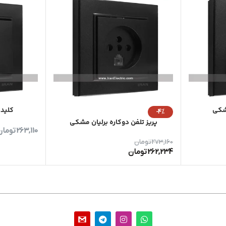
شکی
کلید 
-4%
پریز تلفن دوکاره برلیان مشکی
263,110
تومان
273,160
تومان
262,234
تومان