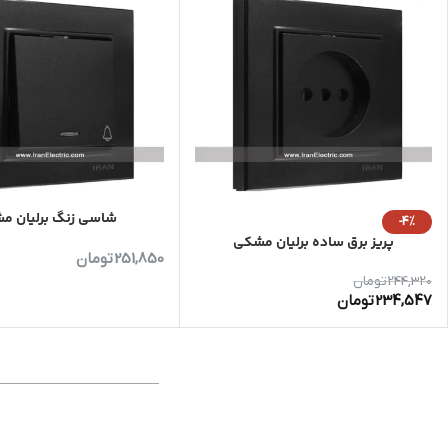
شاسی زنگ برلیان م
-4%
پریز برق ساده برلیان مشکی
251,850
تومان
244,320
تومان
234,547
تومان