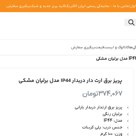
اول
تماس با ما – نمایندگی رسمی ایران الکتریک
کلید پریز جدید و شیک
پیگیری سفارش
ی‌ها
کاتالوگ و لیست‌قیمت
پیگیری سفارش
پریز برق ارت دار دربدار IP44 مدل برلیان مشکی
374,067
تومان
پریز برق ارتدار دربدار بارانی
برلیان رنگی
مدل: IP44
جنس درب: پلی کربنات
وزن: ۱۰۰ گرم