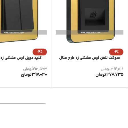
-4%
-4%
سوکت تلفن ارس مشکی زه طرح متال
کلید دوپل ارس مشکی زه 
394,516
تومان
413,573
تومان
378,735
تومان
397,030
تومان