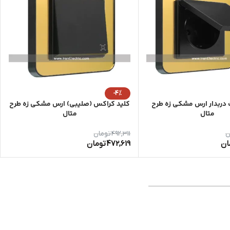
-4%
ت دربدار ارس مشکی زه طرح
کلید کراکس (صلیبی) ارس مشکی زه طرح
متال
متال
ن
492,311
تومان
ان
472,619
تومان