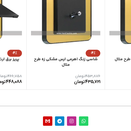
-4%
-4%
طرح متال
شاسی زنگ اهرمی ارس مشکی زه طرح
پریز برق ار
متال
453,876
تومان
466,758
توما
435,721
تومان
448,088
توم