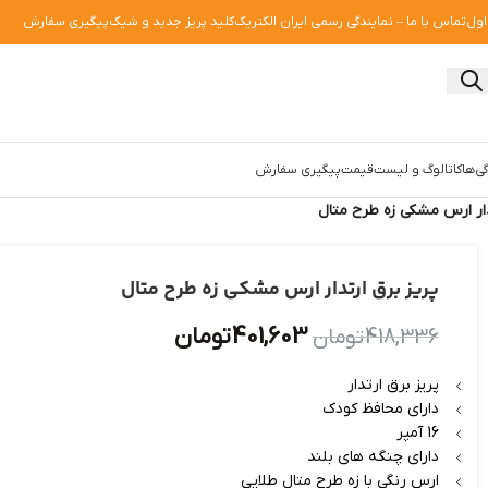
اول
تماس با ما – نمایندگی رسمی ایران الکتریک
کلید پریز جدید و شیک
پیگیری سفارش
ی‌ها
کاتالوگ و لیست‌قیمت
پیگیری سفارش
دار ارس مشکی زه طرح متال
پریز برق ارتدار ارس مشکی زه طرح متال
401,603
تومان
418,336
تومان
پریز برق ارتدار
دارای محافظ کودک
16 آمپر
دارای چنگه های بلند
ارس رنگی با زه طرح متال طلایی