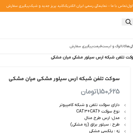
اول
تماس با ما – نمایندگی رسمی ایران الکتریک
کلید پریز جدید و شیک
پیگیری سفارش
ی‌ها
کاتالوگ و لیست‌قیمت
پیگیری سفارش
کت تلفن شبکه ارس سیلور مشکی میان مشکی
سوکت تلفن شبکه ارس سیلور مشکی میان مشکی
1,150,625
تومان
دارای سوکت تلفن و شبکه کامپیوتر
نوع سوکت CAT3+CAT6
مدل: ارس طرح متال
طرح : سیلور براق (زه مشکی)
زه : پلکسی مشکی