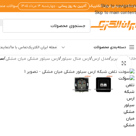
وشگاه اینترنتی ایران الکتریک
آخرین به روز رسانی :
Skip to navigation
چهارشنبه ۱۴ مرداد ۱۴۰۵
سوالات متد
Skip to main content
دسته‌بندی محصولات
مجله ایران الکتریک
تماس با ما/نمایندگ
تماشای ویدئو
خانه
/
کلید پریز
/
مدل ارس
/
ارس متال سیلور
/
ارس سیلور مشکی میان مشکی
/
سو
بزرگنمایی تصویر