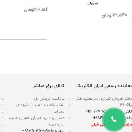
صورتی
126,154
تومان
122,548
تومان
نماینده رسمی ایران الکتریک
کالای برق مباشر
دفتر فروش تهران : شریعتی-ظفر-
عاملیت فروش یزد
پلاک199
نمایشگاه یزد : میدان شهدای
تلفن همراه : 9590 767 0912
محراب
تلفن :
22271700-9821+
دفتر یزد : یزد خیابان چمران-جنب
بازدید با هماهنگی قبلی
اداره بیمه
تلفن: 35309590-9835+