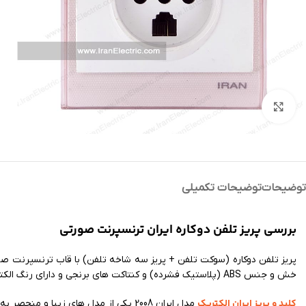
بزرگنمایی تصویر
توضیحات
توضیحات تکمیلی
بررسی پریز تلفن دوکاره ایران ترنسپرنت صورتی
پریز تلفن دوکاره (سوکت تلفن + پریز سه شاخه تلفن) با قاب ترنسپرنت ص
خش و جنس ABS (پلاستیک فشرده) و کنتاکت های برنجی و دارای رنگ الکترواستاتیک میباشد.
کلید و پریز ایران الکتریک
مدل ایران 2008 یکی از مدل های زیبا 