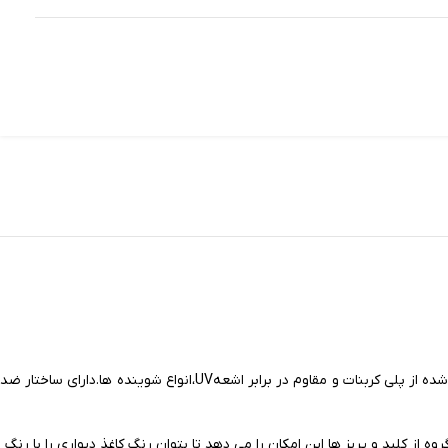
دارای مکانیزم ایران 2008 بوده و تولید شده از پلی کربنات و مقاوم در برابر اشعهUV،انواع شوینده ها.دارای ساختار ضد
گروه از کلید و پریز ها این امکان را می دهد تا بتوان رنگ کاغذ دیواری را با رنگ