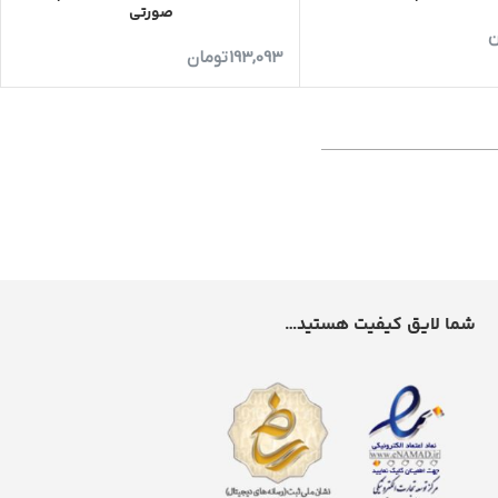
صورتی
ن
193,093
تومان
شما لایق کیفیت هستید…