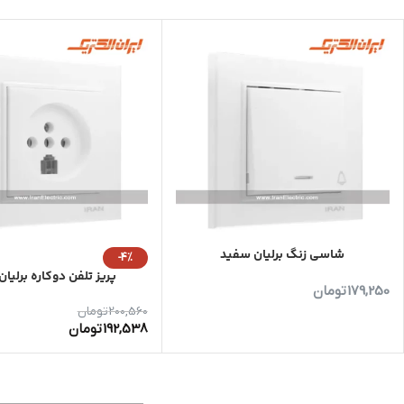
شاسی زنگ برلیان سفید
-4%
پریز تلفن دوکاره برلیا
179,250
تومان
200,560
تومان
192,538
تومان