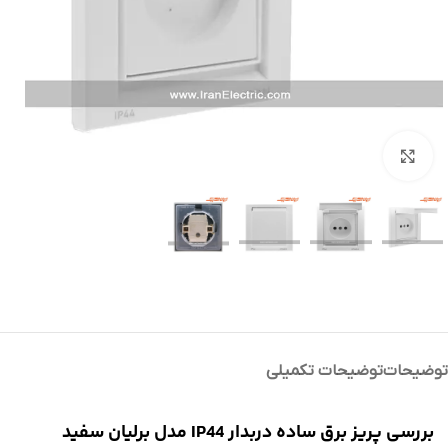
بزرگنمایی تصویر
توضیحات
توضیحات تکمیلی
بررسی پریز برق ساده دربدار IP44 مدل برلیان سفید