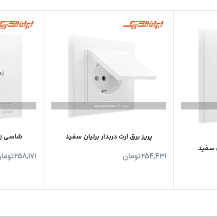
پریز برق ارت دربدار برلیان سفید
شاسی زن
ن سفید
254,431
تومان
258,171
توما