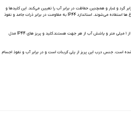
کلید پریز برلیان IP44 محصول جدید ایران الکتریک است که با استفاده از استاندارد IP44 ایجاد مقاومت در برابر گرد و غبار و همچنین حفاظت در برابر آب را تعیین می‌کند. این کلیدها و
پریزها معمولاً در مکان‌هایی که با رطوبت و آب سروکار دارند، مانند حمام‌ها یا سرویس های بهداشتی و فضاهای بیرونی همانند پارکینگ ها، راه رو، حیاط و باغ ها استفاده می‌شوند. استاندارد IP44 به مقاومت در برابر ذرات جامد و نفوذ
دارای درب محافظ با درجه حفاظتی IP44 هستندو به این معنی است که مقاوم در برابر نفوذ اجسام خارجی با قطر بیش از ۱ میلی متر و پاشش آب از هر جهت هستند.کلید و پریز های IP44 مدل
ز طراحی شده است. جنس درب این پریز از پلی کربنات است و در برابر آب و نفوذ اجسام