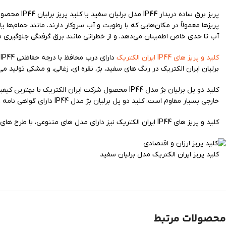
آب تا حدی خاص اطمینان می‌دهد، و از خطراتی مانند برق گرفتگی جلوگیری م
کلید و پریز های IP44 ایران الکتریک
برلیان ایران الکتریک در رنگ های سفید، بژ، نقره ای، زغالی، و مشکی تولید می
کلید دو پل برلیان بژ مدل IP44 محصول شرکت ایران
خارجی بسیار مقاوم است. کلید دو پل برلیان بژ مدل IP44 دارای گواهی نامه CE و استاندارد ایران است.
کلید و پریز های IP44 ایران الکتریک نیز دارای مدل های متنوعی، با طرح های ساده و زیبا است که با کیفیت بالا و قیمت مناسب عرضه می‌شوند.
کلید پریز ایران الکتریک مدل برلیان سفید
محصولات مرتبط