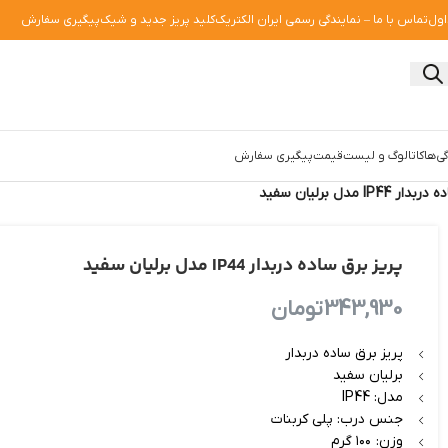
اول
تماس با ما – نمایندگی رسمی ایران الکتریک
کلید پریز جدید و شیک
پیگیری سفارش
ی‌ها
کاتالوگ و لیست‌قیمت
پیگیری سفارش
IP4 مدل برلیان سفید
پریز برق ساده دربدار IP44 مدل برلیان سفید
343,930
تومان
پریز برق ساده دربدار
برلیان سفید
مدل: IP44
جنس درب: پلی کربنات
وزن: ۱۰۰ گرم