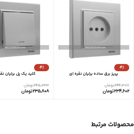
-4%
-4%
پریز برق ساده برلیان نقره ای
کلید یک پل برلیان نقر
244,377
تومان
245,633
تومان
234,602
تومان
235,808
تومان
محصولات مرتبط