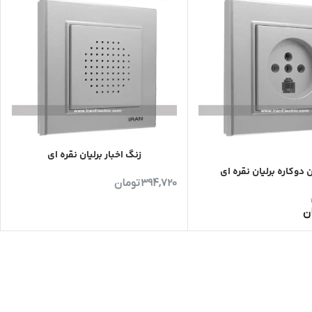
زنگ اخبار برلیان نقره ای
ن دوکاره برلیان نقره ای
394,720
تومان
ن