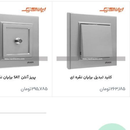
کلید تبدیل برلیان نقره ای
پریز آنتن SAT برلیان نقره ای
263,185
تومان
295,785
تومان