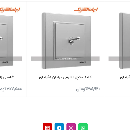
کلید یکپل اهرمی برلیان نقره ای
شاسی زنگ
301,961
تومان
307,500
توم