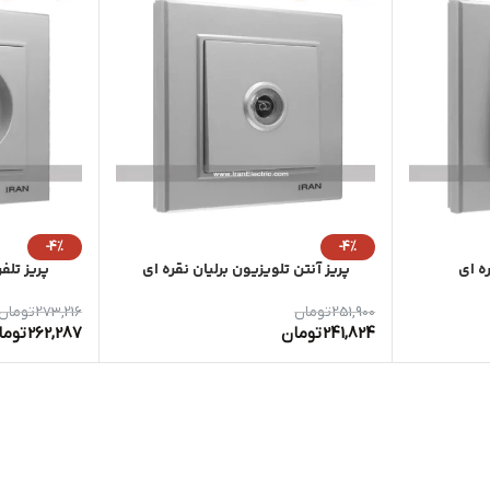
-4%
-4%
ه ای
پریز آنتن تلویزیون برلیان نقره ای
پریز تلف
251,900
تومان
273,216
تومان
241,824
تومان
262,287
توما