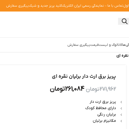
اول
تماس با ما – نمایندگی رسمی ایران الکتریک
کلید پریز جدید و شیک
پیگیری سفارش
ی‌ها
کاتالوگ و لیست‌قیمت
پیگیری سفارش
نقره ای
پریز برق ارت دار برلیان نقره ای
261,084
تومان
271,962
تومان
پریز برق ارت دار
دارای محافظ کودک
برلیان رنگی
مکانیزم برلیان