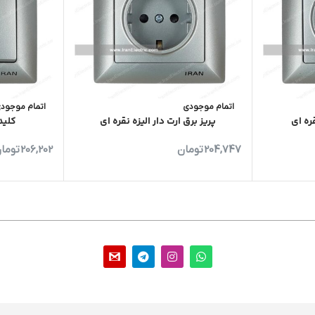
اتمام موجودی
اتمام موجود
ره ای
پریز برق ارت دار الیزه نقره ای
کلید
204,747
تومان
206,202
توما