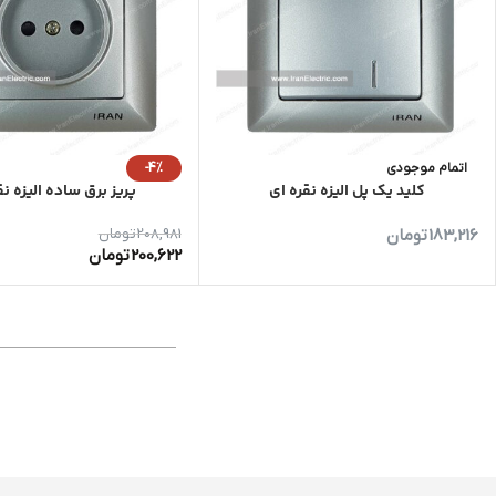
اتمام موجودی
-4%
کلید یک پل الیزه نقره ای
پریز برق ساده الیزه نق
183,216
تومان
208,981
تومان
200,622
تومان