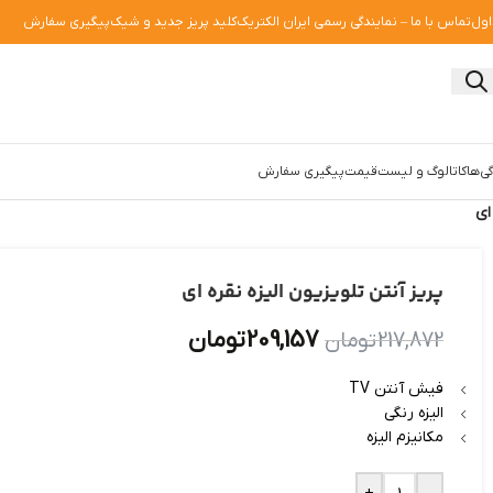
اول
تماس با ما – نمایندگی رسمی ایران الکتریک
کلید پریز جدید و شیک
پیگیری سفارش
ی‌ها
کاتالوگ و لیست‌قیمت
پیگیری سفارش
ای
پریز آنتن تلویزیون الیزه نقره ای
209,157
تومان
217,872
تومان
فیش آنتن TV
الیزه رنگی
مکانیزم الیزه