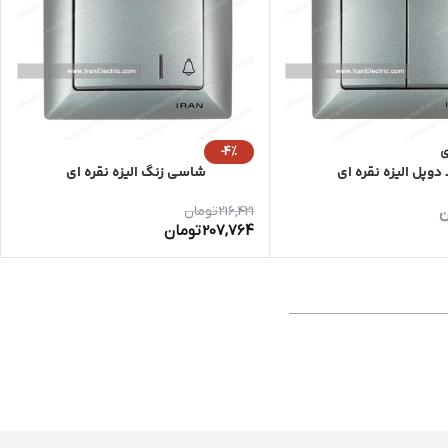
ی
-4%
 دوپل الیزه نقره ای
شاسی زنگ الیزه نقره ای
ن
216,421
تومان
207,764
تومان