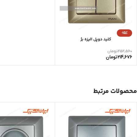
-15%
کلید دوپل الیزه بژ
252,560
تومان
214,676
تومان
محصولات مرتبط