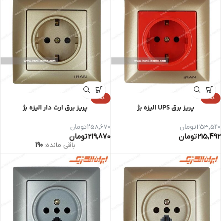
-15%
-15%
پریز برق UPS الیزه بژ
پریز برق ارت دار الیزه بژ
253,520
تومان
258,670
تومان
215,492
تومان
219,870
تومان
باقی مانده:
190