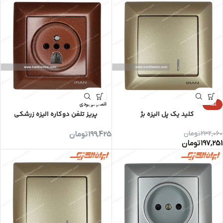
-15%
اتمام موجودی
کلید یک پل الیزه بژ
پریز تلفن دوکاره الیزه زرشکی
232,060
تومان
199,425
تومان
197,251
تومان