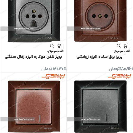
اتمام موجودی
اتمام موجودی
پریز برق ساده الیزه زرشکی
پریز تلفن دوکاره الیزه زغال سنگی
180,941
تومان
181,305
تومان