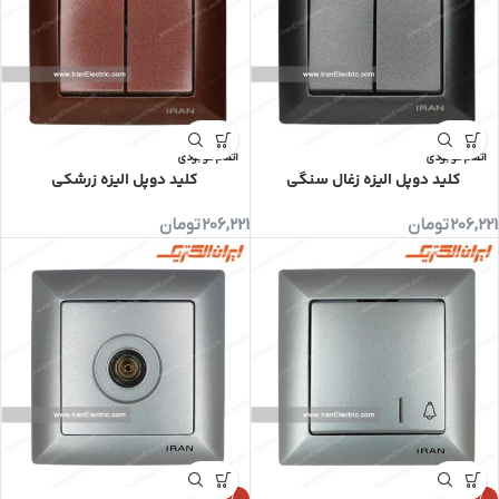
اتمام موجودی
اتمام موجودی
کلید دوپل الیزه زغال سنگی
کلید دوپل الیزه زرشکی
206,221
تومان
206,221
تومان
-4%
-4%