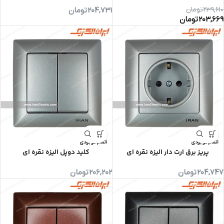
239,610
تومان
204,731
تومان
203,669
تومان
اتمام موجودی
اتمام موجودی
پریز برق ارت دار الیزه نقره ای
کلید دوپل الیزه نقره ای
204,747
تومان
206,202
تومان