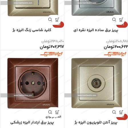
-15%
-4%
پریز برق ساده الیزه نقره ای
کلید شاسی زنگ الیزه بژ
208,981
تومان
238,020
تومان
200,622
تومان
202,317
تومان
-15%
اتمام موجودی
پریز آنتن تلویزیون الیزه بژ
پریز برق ارتدار الیزه زرشکی