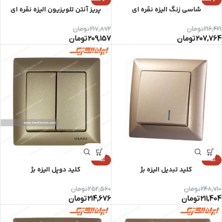
شاسی زنگ الیزه نقره ای
پریز آنتن تلویزیون الیزه نقره ای
216,421
تومان
217,872
تومان
207,764
تومان
209,157
تومان
-15%
-15%
کلید تبدیل الیزه بژ
کلید دوپل الیزه بژ
248,710
تومان
252,560
تومان
211,404
تومان
214,676
تومان