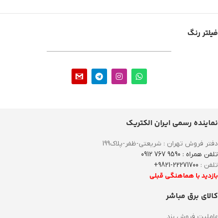
فیلتر رنگ
نماینده رسمی ایران الکتریک
دفتر فروش تهران : شریعتی-ظفر-پلاک199
تلفن همراه : 9590 767 0912
تلفن :
22271700-9821+
بازدید با هماهنگی قبلی
کالای برق مباشر
عاملیت فروش یزد