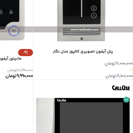
پنل آیفون تصویری کالیوز مدل نگار
-9%
مانیتور آیفون تصوی
7,000,000
تومان
–
10,990,000
تومان
8,100,000
تومان
9,990,000
تومان