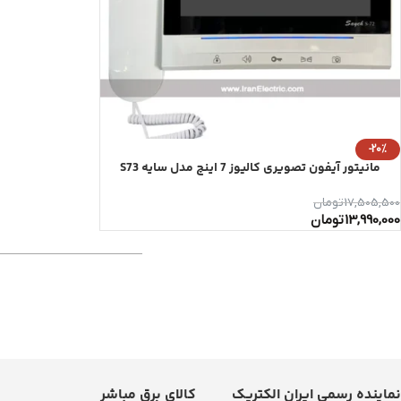
-20%
مانیتور آیفون تصویری کالیوز 7 اینچ مدل سایه S73
17,505,500
تومان
13,990,000
تومان
نماینده رسمی ایران الکتریک
کالای برق مباشر