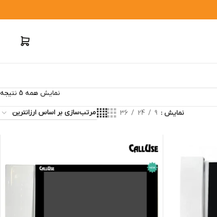
نمایش همه 5 نتیجه
نمایش
9
24
36