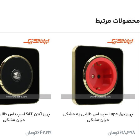
محصولات مرتبط
پریز برق ups اسپیناس طلایی زه مشکی
پریز آنتن SAT اسپین
میان مشکی
میان مشکی
618,398
تومان
642,219
تومان