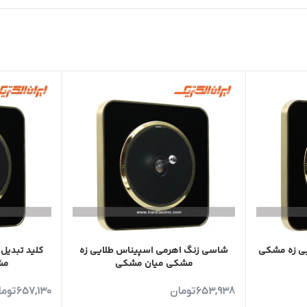
اس طلایی زه مشکی
شاسی زنگ اهرمی اسپیناس طلایی زه
کلید تبدیل
مشکی میان مشکی
مش
653,938
تومان
657,130
توما