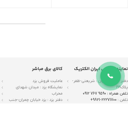
نماینده رسمی ایران الکتریک
کالای برق مباشر
دفتر فروش تهران : شریعتی-ظفر-
عاملیت فروش یزد
پلاک199
نمایشگاه یزد : میدان شهدای
تلفن همراه : 9590 767 0912
محراب
تلفن :
22271700-9821+
دفتر یزد : یزد خیابان چمران-جنب
بازدید با هماهنگی قبلی
اداره بیمه
تلفن: 35309590-9835+
نمایندگی اصلی ایران الکتریک
ک