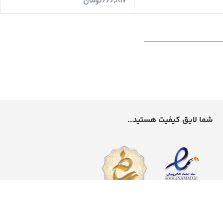
666,817
تومان
شما لایق کیفیت هستید…