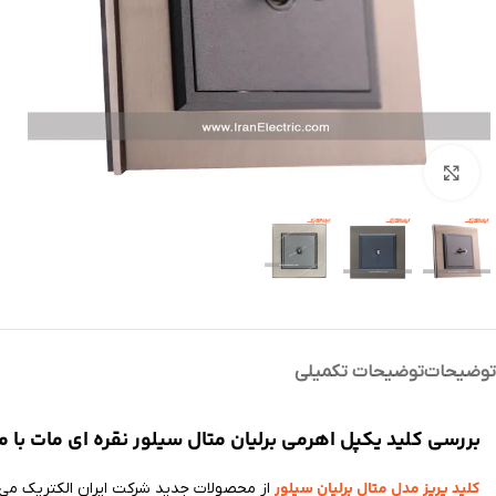
بزرگنمایی تصویر
توضیحات
توضیحات تکمیلی
بررسی کلید یکپل اهرمی برلیان متال سیلور نقره ای مات با می
کلید پریز مدل متال برلیان سیلور
از محصولات جدید شرکت ایران الکتریک می ب