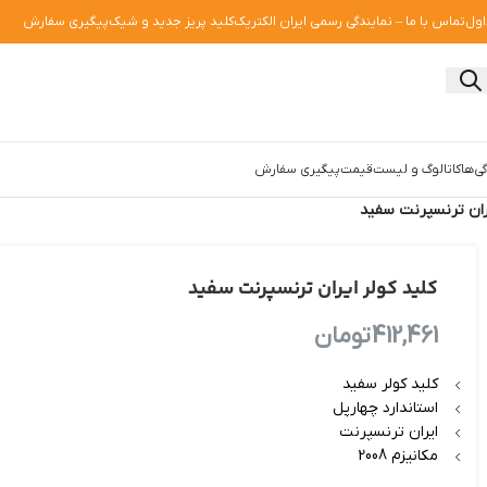
اول
تماس با ما – نمایندگی رسمی ایران الکتریک
کلید پریز جدید و شیک
پیگیری سفارش
ی‌ها
کاتالوگ و لیست‌قیمت
پیگیری سفارش
یران ترنسپرنت سفید
کلید کولر ایران ترنسپرنت سفید
412,461
تومان
کلید کولر سفید
استاندارد چهارپل
ایران ترنسپرنت
مکانیزم 2008