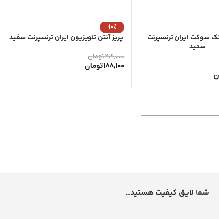
-10%
تک سوکت ایران ترنسپرنت
پریز آنتن تلویزیون ایران ترنسپرنت سفید
سفید
209,000
تومان
188,100
تومان
ن
شما لایق کیفیت هستید…