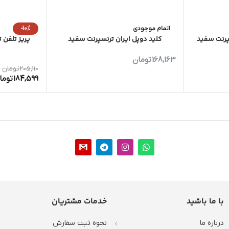
-10%
پریز تلفن 
205,110
تومان
اتمام موجودی
184,599
توما
سپرنت سفید
کلید دوپل ایران ترنسپرنت سفید
168,163
تومان
با ما باشید
خدمات مشتریان