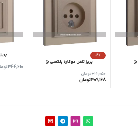
پریز آنتن 
-4%
بژ
پریز تلفن دوکاره پلکسی بژ
344,610
توما
322,050
تومان
309,168
تومان