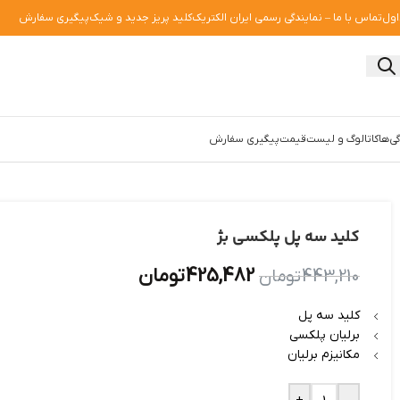
اول
تماس با ما – نمایندگی رسمی ایران الکتریک
کلید پریز جدید و شیک
پیگیری سفارش
ی‌ها
کاتالوگ و لیست‌قیمت
پیگیری سفارش
کلید سه پل پلکسی بژ
425,482
تومان
443,210
تومان
کلید سه پل
برلیان پلکسی
مکانیزم برلیان