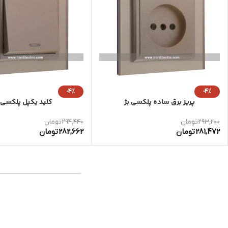
-4%
-4%
پریز برق ساده پلکسی بژ
کلید یکپل پلکسی 
293,200
تومان
294,440
تومان
281,472
تومان
282,662
تومان