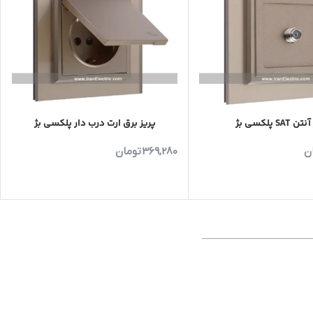
SAT پلکسی بژ
پریز برق ارت درب دار پلکسی بژ
ن
369,280
تومان