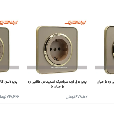
زه بژ میان
پریز برق ارت سرامیک اسپیناس طلایی زه
بژ میان بژ
678,102
تومان
717,426
توما