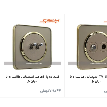
پریز آنتن TV-SAT اسپیناس طلایی زه بژ
کلید دو پل اهرمی اسپیناس طلایی زه بژ
میان بژ
میان بژ
ن
719,044
تومان