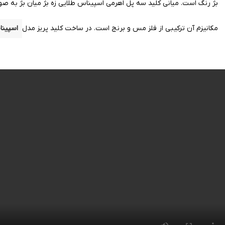
بژ
رنگ است. میانی کلید سه پل اهرمی اسپیناس طلایی زه بژ میان بژ به 
مکانیزم آن ترکیبی از فلز
مس
و برنج است.
در ساخت کلید پریز مدل
اسپین