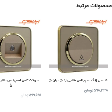
محصولات مرتبط
شاسی زنگ اسپیناس طلایی زه بژ میان بژ
سوکت تلفن اسپیناس طلایی 
بژ
598,338
تومان
619,651
تومان