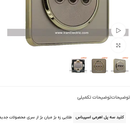
تماشای ویدئو
بزرگنمایی تصویر
توضیحات
توضیحات تکمیلی
کلید سه پل اهرمی اسپیناس
طلایی زه بژ میان بژ از سری محصولات جدید ا