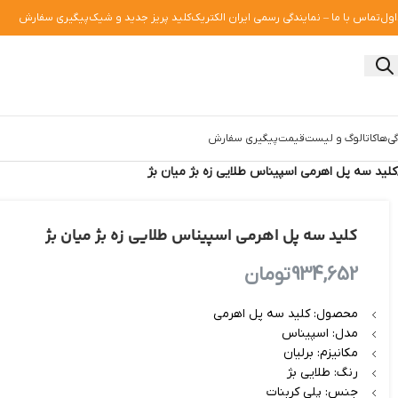
اول
تماس با ما – نمایندگی رسمی ایران الکتریک
کلید پریز جدید و شیک
پیگیری سفارش
ی‌ها
کاتالوگ و لیست‌قیمت
پیگیری سفارش
کلید سه پل اهرمی اسپیناس طلایی زه بژ میان بژ
کلید سه پل اهرمی اسپیناس طلایی زه بژ میان بژ
934,652
تومان
محصول: کلید سه پل اهرمی
مدل: اسپیناس
مکانیزم: برلیان
رنگ: طلایی بژ
جنس: پلی کربنات