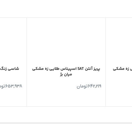
 زه مشکی
پریز آنتن SAT اسپیناس طلایی زه مشکی
شاسی زنگ ا
میان بژ
642,219
تومان
653,938
توم