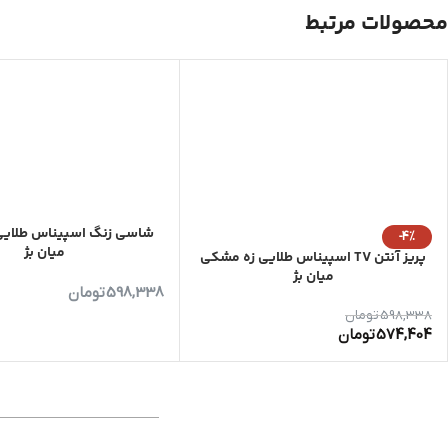
محصولات مرتبط
شاسی زنگ اسپیناس طلایی
-4%
میان بژ
پریز آنتن TV اسپیناس طلایی زه مشکی
میان بژ
598,338
تومان
598,338
تومان
574,404
تومان