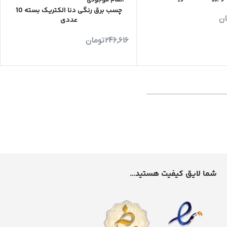
اتمام موجودی
چسب برق رنگی دنا الکتریک بسته 10
ان
عددی
246,616
تومان
شما لایق کیفیت هستید…