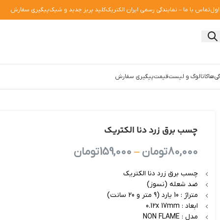
اول
تماس با ما – نمایندگی رسمی ایران الکتریک
کلید پریز جدید و شیک
پیگیری سفارش
ی‌ها
کاتالوگ و لیست‌قیمت
پیگیری سفارش
چسب برق زرد دنا الکتریک
80,000
تومان
–
159,000
تومان
چسب برق زرد دنا الکتریک
ضد شعله (نسوز)
متراژ : 10 یارد (9 متر و 20 سانت)
ابعاد : 0.12x 17mm
مدل : NON FLAME