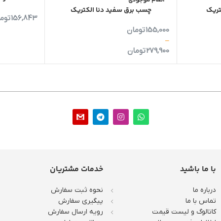
اتمام موجودی
تریک
چسب برق سفید دنا الکتریک
156,843
توم
155,000
تومان
–
279,900
تومان
با ما باشید
خدمات مشتریان
درباره ما
نحوه ثبت سفارش
تماس با ما
پیگیری سفارش
کاتالوگ و لیست قیمت
رویه ارسال سفارش