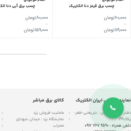
اتمام موجودی
اتمام موجودی
چسب برق قرمز دنا الکتریک
چسب برق آبی دنا الک
60,000
تومان
80,000
تومان
–
–
119,000
تومان
159,000
تومان
نماینده رسمی ایران الکتریک
کالای برق مباشر
دفتر فروش تهران : شریعتی-ظفر-
عاملیت فروش یزد
پلاک199
نمایشگاه یزد : میدان شهدای
تلفن همراه : 9590 767 0912
محراب