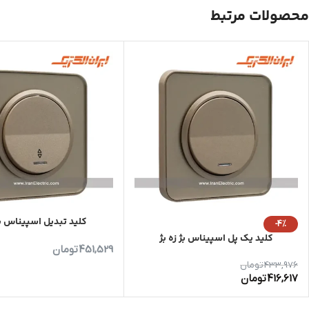
محصولات مرتبط
کلید تبدیل اسپیناس بژ
-4%
کلید یک پل اسپیناس بژ زه بژ
451,529
تومان
433,976
تومان
416,617
تومان