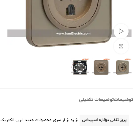
تماشای ویدئو
بزرگنمایی تصویر
توضیحات
توضیحات تکمیلی
پریز تلفن دوکاره اسپیناس
بژ زه بژ از سری محصولات جدید ایران الکتریک ا