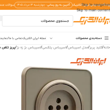
وشگاه اینترنتی ایران الکتریک
آخرین به روز رسانی :
Skip to navigation
چهارشنبه ۱۴ مرداد ۱۴۰۵
سوالات متد
Skip to main content
دسته‌بندی محصولات
مجله ایران الکتریک
تماس با ما/نمایندگ
خانه
/
کلید پریز
/
مدل اسپیناس
/
اسپیناس پلکسی
/
اسپیناس بژ زه بژ
/
پریز تلفن د