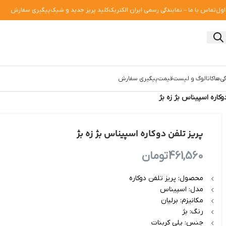
اول
تماس با ما – نمایندگی رسمی ایران الکتریک
کلید پریز جدید و شیک
پیگیری سفارش
ی‌ها
کاتالوگ و لیست‌قیمت
پیگیری سفارش
وکاره اسپیناس بژ زه بژ
پریز تلفن دوکاره اسپیناس بژ زه بژ
461,560
تومان
محصول: پریز تلفن دوکاره
مدل: اسپیناس
مکانیزم: برلیان
رنگ: بژ
جنس: پلی کربنات