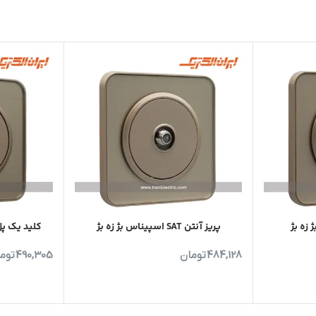
 زه بژ
پریز آنتن SAT اسپیناس بژ زه بژ
کلید یک پل
484,128
تومان
490,305
توم