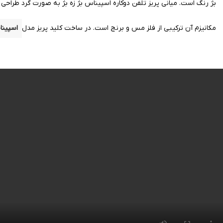
بژ
رنگ است. میانی پریز تلفن دوکاره اسپیناس بژ زه بژ به صورت گرد طراح
مکانیزم آن ترکیبی از فلز
مس
و برنج است.
در ساخت کلید پریز مدل
اسپین