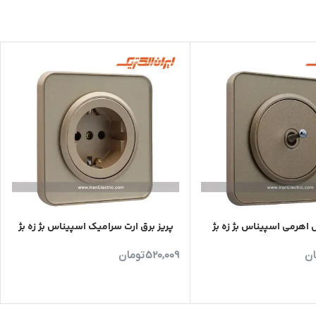
 اهرمی اسپیناس بژ زه بژ
پریز برق ارت سرامیک اسپیناس بژ زه بژ
ان
520,009
تومان