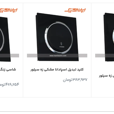
کلید تبدیل اسپادانا مشکی زه سیلور
شاسی زنگ ا
 زه سیلور
383,937
تومان
428,254
توم