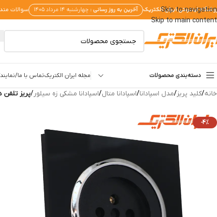
وشگاه اینترنتی ایران الکتریک
آخرین به روز رسانی :
Skip to navigation
چهارشنبه ۱۴ مرداد ۱۴۰۵
سوالات متد
Skip to main content
دسته‌بندی محصولات
مجله ایران الکتریک
تماس با ما/نمایندگ
خانه
/
کلید پریز
/
مدل اسپادانا
/
اسپادانا متال
/
اسپادانا مشکی زه سیلور
/
پریز تلفن د
-4%