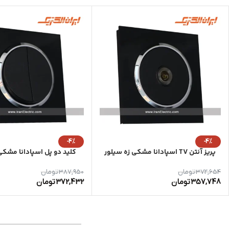
-4%
-4%
پریز آنتن TV اسپادانا مشکی زه سیلور
کلید دو پل اسپادانا مشکی
372,654
تومان
387,950
تومان
357,748
تومان
372,432
تومان