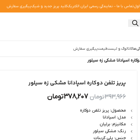
اول
تماس با ما – نمایندگی رسمی ایران الکتریک
کلید پریز جدید و شیک
پیگیری سفارش
ی‌ها
کاتالوگ و لیست‌قیمت
پیگیری سفارش
وکاره اسپادانا مشکی زه سیلور
پریز تلفن دوکاره اسپادانا مشکی زه سیلور
378,207
تومان
393,966
تومان
محصول: پریز تلفن دوکاره
مدل: اسپادانا
مکانیزم: برلیان
رنگ: مشکی سیلور
جنس: پلی کربنات