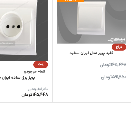
حراج
کلید پریز مدل ایران سفید
145,448
تومان
-20%
–
اتمام موجودی
591,650
تومان
پریز برق ساده ایران 
181,810
تومان
145,448
تومان