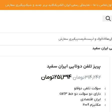
اول
تماس با ما – نمایندگی رسمی ایران الکتریک
کلید پریز جدید و شیک
پیگیری سفارش
ی‌ها
کاتالوگ و لیست‌قیمت
پیگیری سفارش
ی ایران سفید
پریز تلفن دوتایی ایران سفید
251,394
تومان
314,242
تومان
سوکت تلفن دوقلو
دارای دو سوکت دو خط cat3
ایران اقتصادی
مکانیزم 2009