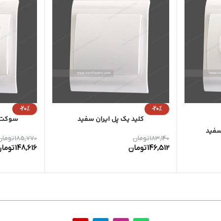
-20%
-20%
کلید یک پل ایران سفید
سوکت ت
سفید
183,140
تومان
185,770
تومان
146,512
تومان
148,616
توما