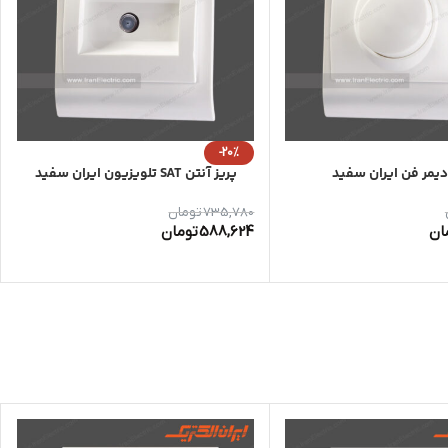
-20%
دیمر فن ایران سفید
پریز آنتن SAT تلویزیون ایران سفید
735,780
تومان
ان
588,624
تومان