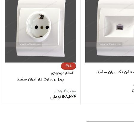
-20%
لفن تک ایران سفید
اتمام موجودی
پریز برق ارت دار ایران سفید
ن
210,780
تومان
168,624
تومان