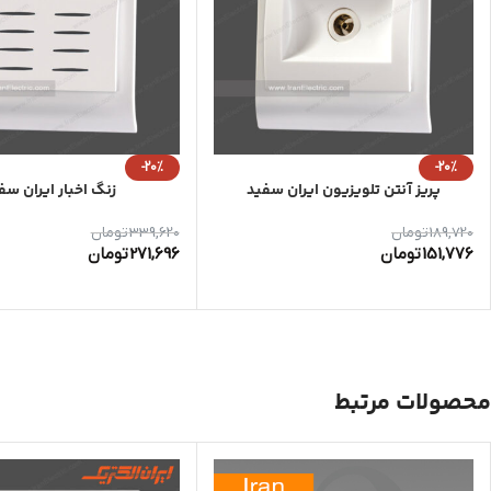
-20%
-20%
پریز آنتن تلویزیون ایران سفید
زنگ اخبار ایران سف
189,720
تومان
339,620
تومان
151,776
تومان
271,696
تومان
محصولات مرتبط