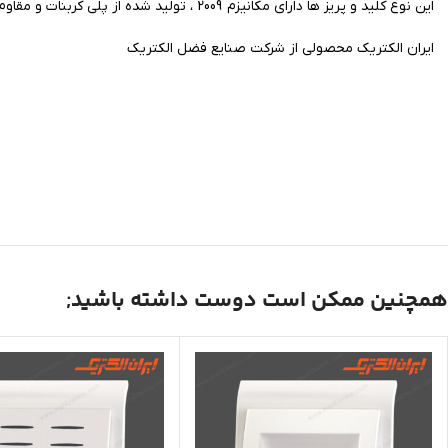
این نوع کلید و پریز ها دارای مکانیزم 2009 ، تولید شده از پلی کربنات و مقاوم در برابر اشعهUV و انواع شوینده ها میباشد و دارای ساختار ضد خش و کنتاکت های برنجی و دارای رنگ الکترواستاتیک میباشد.
ایران الکتریک محصولی از شرکت صنایع فضل الکتریک
همچنین ممکن است دوست داشته باشید;