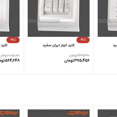
-20%
-20%
ید
کلید کولر ایران سفید
کلید 
469,320
تومان
705,810
تومان
375,456
تومان
564,648
توم