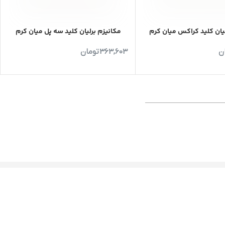
یان کلید کراکس میان کرم
مکانیزم برلیان کلید سه پل میان کرم
ن
363,603
تومان
شما لایق کیفیت هستید…