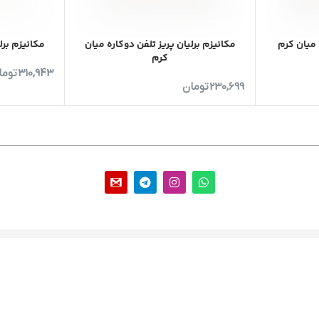
 میان کرم
مکانیزم برلیان پریز تلفن دوکاره میان
مکانیزم برل
کرم
310,943
توما
230,699
تومان
با ما باشید
خدمات مشتریان
درباره ما
نحوه ثبت سفارش
تماس با ما
پیگیری سفارش