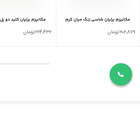
مکانیزم برلیان شاسی زنگ میان کرم
مکانیزم برلیان کلید دو پل
206,879
تومان
224,432
تومان
نماینده رسمی ایران الکتریک
کالای برق مباشر
دفتر فروش تهران : شریعتی-ظفر-
عاملیت فروش یزد
پلاک199
نمایشگاه یزد : میدان شهدای