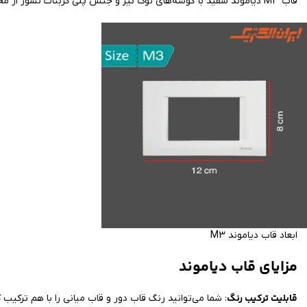
قاب M3 دیاموند سفید با گوشه‌های نوک تیز و جنس پلی کربنات نسوز از محصولات ماژولار ایران الکتریک است. شما میتوانید ماژول های مختلفی (پریز برق، کلید یک پل، کلید دوپل و…) درون این قاب قرار دهید.
ابعاد قاب دیاموند M3
مزایای قاب دیاموند
قابلیت ترکیب رنگ
: شما می‌توانید رنگ قاب دور و قاب میانی را با هم ترکیب