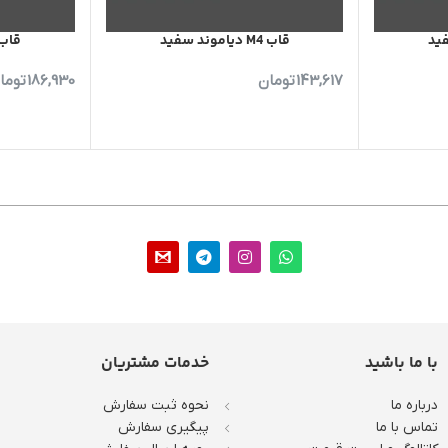
قاب M4 دیاموند سفید
قاب M7 دیاموند 
143,617
تومان
186,930
توما
با ما باشید
خدمات مشتریان
درباره ما
نحوه ثبت سفارش
تماس با ما
پیگیری سفارش