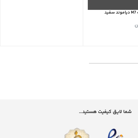
سفید
ن
شما لایق کیفیت هستید…