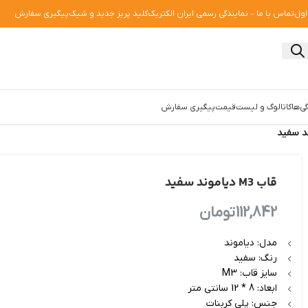
اول
تماس با ما – نمایندگی رسمی ایران الکتریک
کلید پریز جدید و شیک
پیگیری سفارش
ی‌ها
کاتالوگ و لیست‌قیمت
پیگیری سفارش
قاب M3 دیاموند سفید
112,842
تومان
مدل: دیاموند
رنگ: سفید
سایز قاب: M3
ابعاد: 8 * 12 سانتی متر
جنس: پلی کربنات