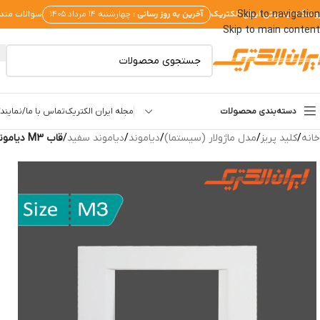
وشگاه اینترنتی ایران الکتریک
آخرین به روز رسانی :
Skip to navigation
چهارشنبه ۱۴ مرداد ۱۴۰۵
سوالات متد
Skip to main content
دسته‌بندی محصولات
مجله ایران الکتریک
تماس با ما/نمایندگ
خانه
/
کلید پریز
/
مدل ماژولار (سیستما)
/
دیاموند
/
دیاموند سفید
/
قاب M3 دیاموند سفید