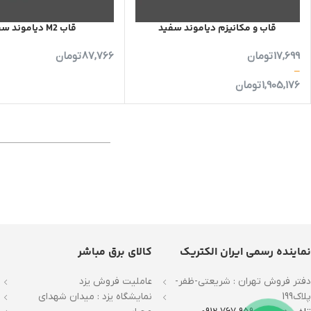
قاب و مکانیزم دیاموند سفید
قاب M2 دیاموند سفید
17,699
تومان
87,766
تومان
–
1,905,176
تومان
نماینده رسمی ایران الکتریک
کالای برق مباشر
دفتر فروش تهران : شریعتی-ظفر-
عاملیت فروش یزد
پلاک199
نمایشگاه یزد : میدان شهدای