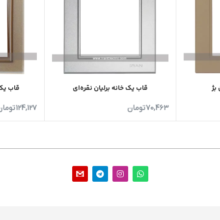
بژ
قاب یک خانه برلیان نقره‌ای
قاب یک 
70,463
تومان
124,127
تومان