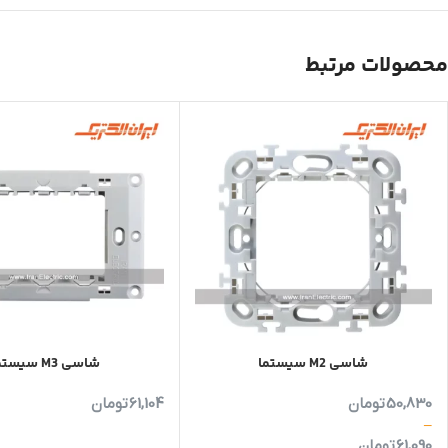
محصولات مرتبط
شاسی M2 سیستما
شاسی M3 سیستما
50,830
تومان
61,104
تومان
–
61,090
تومان