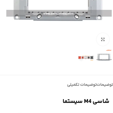
بزرگنمایی تصویر
توضیحات
توضیحات تکمیلی
شاسی M4 سیستما