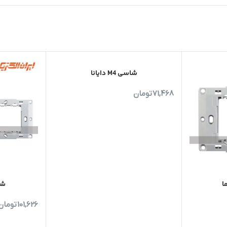
شاسی M4 دایانا
71,468
تومان
شاسی
101,626
تومان