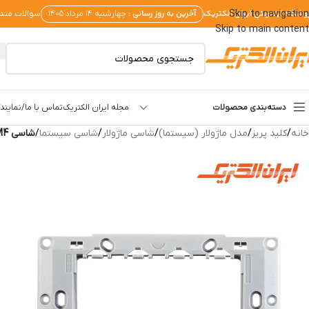
وشگاه اینترنتی ایران الکتریک
آخرین به روز رسانی :
Skip to navigation
چهارشنبه ۱۴ مرداد ۱۴۰۵
سوالات متد
Skip to main content
دسته‌بندی محصولات
مجله ایران الکتریک
تماس با ما/نمایندگ
خانه
/
کلید پریز
/
مدل ماژولار (سیستما)
/
شاسی ماژولار
/
شاسی سیستما
/
شاسی M4 سیستما