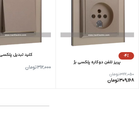
کلید تبدیل پلکسی 
-4%
پریز تلفن دوکاره پلکسی بژ
312,000
تومان
322,050
تومان
309,168
تومان