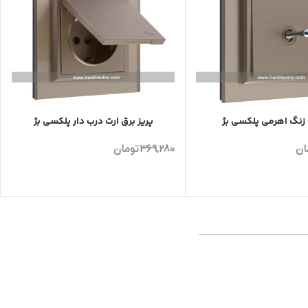
نگ اهرمی پلکسی بژ
پریز برق ارت درب دار پلکسی بژ
ان
369,280
تومان