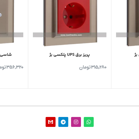
بژ
پریز برق UPS پلکسی بژ
شاسی ز
315,280
تومان
356,320
توم