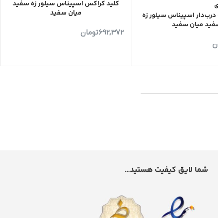
کلید کراکس اسپیناس سیلور زه سفید
ی
میان سفید
 درب‌دار اسپیناس سیلور زه
فید میان سفید
692,372
تومان
ن
شما لایق کیفیت هستید…