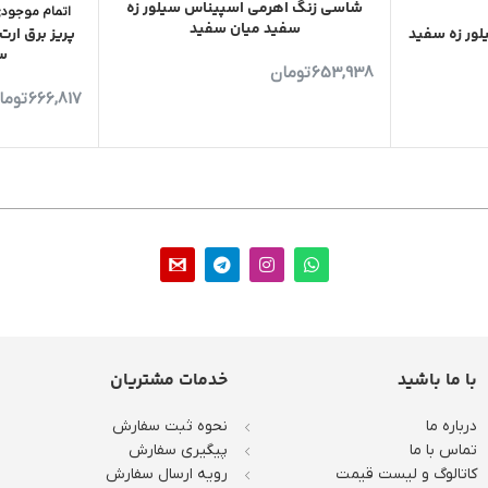
شاسی زنگ اهرمی اسپیناس سیلور زه
اتمام موجود
سفید میان سفید
لور زه سفید
پریز برق ارت
س
653,938
تومان
666,817
توما
با ما باشید
خدمات مشتریان
درباره ما
نحوه ثبت سفارش
تماس با ما
پیگیری سفارش
کاتالوگ و لیست قیمت
رویه ارسال سفارش