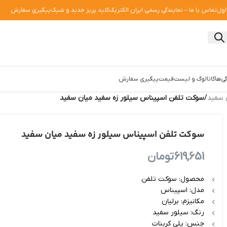
اول
تماس با ما – نمایندگی رسمی ایران الکتریک
کلید پریز جدید و شیک
پیگیری سفارش
ی‌ها
کاتالوگ و لیست‌قیمت
پیگیری سفارش
 سفید
/
سوکت تلفن اسپیناس سیلور زه سفید میان سفید
سوکت تلفن اسپیناس سیلور زه سفید میان سفید
619,651
تومان
محصول: سوکت تلفن
مدل: اسپیناس
مکانیزم: برلیان
رنگ: سیلور سفید
جنس: پلی کربنات