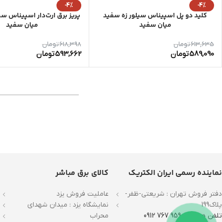
-4%
-4%
کلید دو پل اسپیناس سیلور زه سفید
پریز برق ارت‌دار اسپیناس سی
میان سفید
میان سفید
613,635
تومان
618,398
تومان
589,090
تومان
593,662
تومان
نماینده رسمی ایران الکتریک
کالای برق مباشر
دفتر فروش تهران : شریعتی-ظفر-
عاملیت فروش یزد
پلاک199
نمایشگاه یزد : میدان شهدای
تلفن همراه : 9590 767 0912
محراب