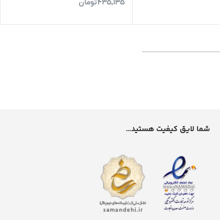
435,135
تومان
شما لایق کیفیت هستید…