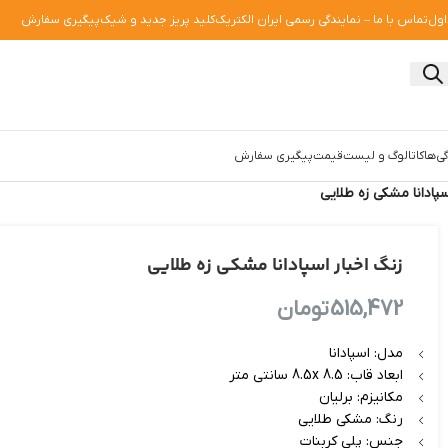
اول
تماس با ما – نمایندگی رسمی ایران الکتریک
کلید پریز جدید و شیک
پیگیری سفارش
ی‌ها
کاتالوگ و لیست‌قیمت
پیگیری سفارش
سپادانا مشکی زه طلایی
زنگ اخبار اسپادانا مشکی زه طلایی
515,472
تومان
مدل: اسپادانا
ابعاد قاب: 8.5x 8.5 سانتی متر
مکانیزم: برلیان
رنگ: مشکی طلایی
جنس: پلی کربنات