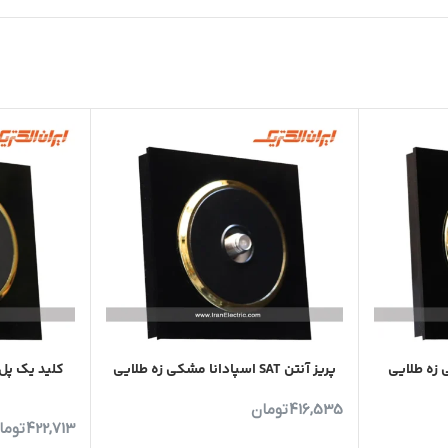
 زه طلایی
پریز آنتن SAT اسپادانا مشکی زه طلایی
کلید یک پل
416,535
تومان
422,713
توما