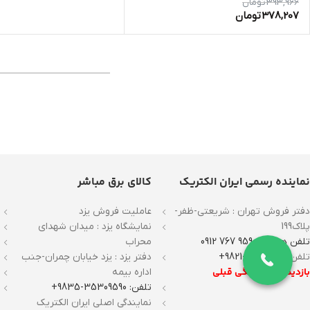
393,966
تومان
378,207
تومان
نماینده رسمی ایران الکتریک
کالای برق مباشر
دفتر فروش تهران : شریعتی-ظفر-
عاملیت فروش یزد
پلاک199
نمایشگاه یزد : میدان شهدای
تلفن همراه : 9590 767 0912
محراب
تلفن :
22271700-9821+
دفتر یزد : یزد خیابان چمران-جنب
بازدید با هماهنگی قبلی
اداره بیمه
تلفن: 35309590-9835+
نمایندگی اصلی ایران الکتریک