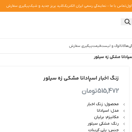
اول
تماس با ما – نمایندگی رسمی ایران الکتریک
کلید پریز جدید و شیک
پیگیری سفارش
ی‌ها
کاتالوگ و لیست‌قیمت
پیگیری سفارش
سپادانا مشکی زه سیلور
زنگ اخبار اسپادانا مشکی زه سیلور
515,472
تومان
محصول: زنگ اخبار
مدل: اسپادانا
مکانیزم: برلیان
رنگ: مشکی سیلور
جنس: پلی کربنات