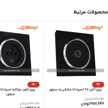
محصولات مرتبط
-4%
-4%
پریز آنتن TV اسپادانا مشکی زه سیلور
پریز تلفن دوکاره اسپادان
سیلور
372,654
تومان
357,748
تومان
393,966
تومان