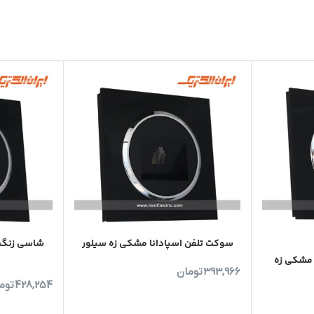
سوکت تلفن اسپادانا مشکی زه سیلور
شاسی زنگ ا
ا مشکی زه
393,966
تومان
428,254
توم