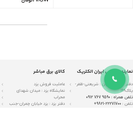
378,207
تومان
نماینده رسمی ایران الکتریک
کالای برق مباشر
دفتر فروش تهران : شریعتی-ظفر-
عاملیت فروش یزد
پلاک199
نمایشگاه یزد : میدان شهدای
تلفن همراه : 9590 767 0912
محراب
تلفن :
22271700-9821+
دفتر یزد : یزد خیابان چمران-جنب
بازدید با هماهنگی قبلی
اداره بیمه
تلفن: 35309590-9835+
نمایندگی اصلی ایران الکتریک
ک